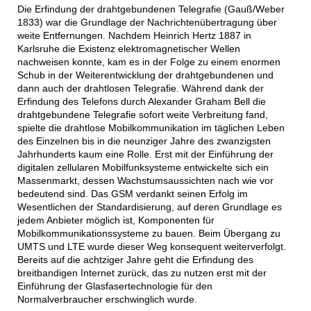
Die Erfindung der drahtgebundenen Telegrafie (Gauß/Weber
1833) war die Grundlage der Nachrichtenübertragung über
weite Entfernungen. Nachdem Heinrich Hertz 1887 in
Karlsruhe die Existenz elektromagnetischer Wellen
nachweisen konnte, kam es in der Folge zu einem enormen
Schub in der Weiterentwicklung der drahtgebundenen und
dann auch der drahtlosen Telegrafie. Während dank der
Erfindung des Telefons durch Alexander Graham Bell die
drahtgebundene Telegrafie sofort weite Verbreitung fand,
spielte die drahtlose Mobilkommunikation im täglichen Leben
des Einzelnen bis in die neunziger Jahre des zwanzigsten
Jahrhunderts kaum eine Rolle. Erst mit der Einführung der
digitalen zellularen Mobilfunksysteme entwickelte sich ein
Massenmarkt, dessen Wachstumsaussichten nach wie vor
bedeutend sind. Das GSM verdankt seinen Erfolg im
Wesentlichen der Standardisierung, auf deren Grundlage es
jedem Anbieter möglich ist, Komponenten für
Mobilkommunikationssysteme zu bauen. Beim Übergang zu
UMTS und LTE wurde dieser Weg konsequent weiterverfolgt.
Bereits auf die achtziger Jahre geht die Erfindung des
breitbandigen Internet zurück, das zu nutzen erst mit der
Einführung der Glasfasertechnologie für den
Normalverbraucher erschwinglich wurde.